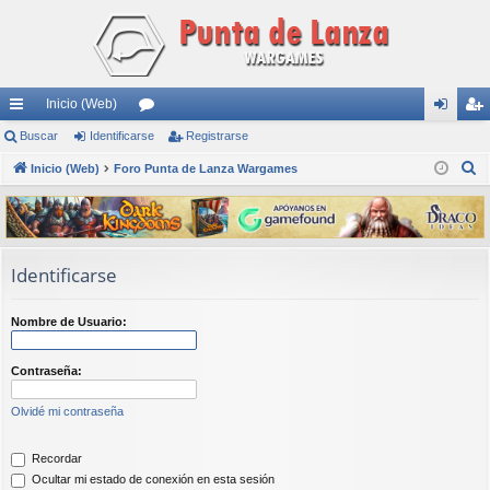
Inicio (Web)
nl
Buscar
Identificarse
or
Registrarse
de
eg
B
ac
Inicio (Web)
Foro Punta de Lanza Wargames
os
nti
ist
u
es
fic
ra
s
rá
ar
rs
c
a
pi
se
e
Identificarse
r
do
Nombre de Usuario:
s
Contraseña:
Olvidé mi contraseña
Recordar
Ocultar mi estado de conexión en esta sesión