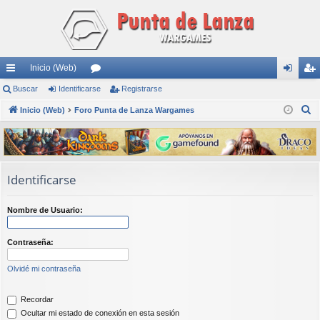
Inicio (Web)
nl
Buscar
Identificarse
or
Registrarse
de
eg
B
ac
Inicio (Web)
Foro Punta de Lanza Wargames
os
nti
ist
u
es
fic
ra
s
rá
ar
rs
c
a
pi
se
e
Identificarse
r
do
Nombre de Usuario:
s
Contraseña:
Olvidé mi contraseña
Recordar
Ocultar mi estado de conexión en esta sesión