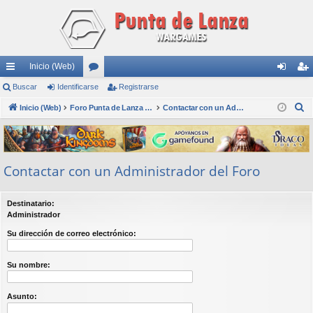
Inicio (Web)
nl
Buscar
Identificarse
or
Registrarse
de
eg
B
ac
Inicio (Web)
os
Foro Punta de Lanza Wargames
Contactar con un Administrador del Foro
nti
ist
u
es
fic
ra
s
rá
ar
rs
c
Contactar con un Administrador del Foro
a
pi
se
e
r
do
Destinatario:
s
Administrador
Su dirección de correo electrónico:
Su nombre:
Asunto: