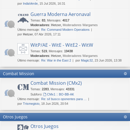
por
IndiaVerde
, 15 Jul 2026, 16:31
Guerra Moderna Aeronaval
Temas
:
83
,
Mensajes
:
4017
Moderadores:
Hetzer
,
Moderadores Wargames
Último mensaje:
Re: Command Modern Operations
por
Hetzer
, 07 Abr 2026, 17:11
WitP/AE - WitE - WitE2 - WitW
Temas
:
519
,
Mensajes
:
19438
Moderadores:
Hetzer
,
Moderadores Wargames
Último mensaje:
Re: War in the East 2
por
Magic32
, 23 Jun 2026, 13:38
Combat Mission
Combat Mission (CMx2)
Temas
:
2283
,
Mensajes
:
43331
Subforo:
CMx1 :: BO-BB-AK
Último mensaje:
Re: si! busco oponentes para …
por
Trismegisto
, 18 Jun 2026, 20:54
Otros Juegos
Otros Juegos