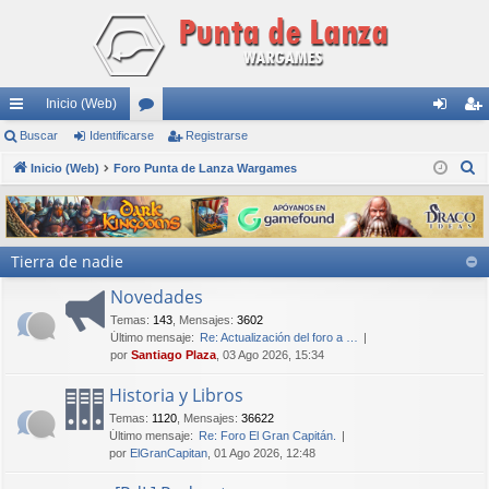
Inicio (Web)
nl
Buscar
Identificarse
or
Registrarse
de
eg
B
ac
Inicio (Web)
Foro Punta de Lanza Wargames
os
nti
ist
u
es
fic
ra
s
rá
ar
rs
c
Tierra de nadie
a
pi
se
e
r
Novedades
do
Temas
:
143
,
Mensajes
:
3602
s
Último mensaje:
Re: Actualización del foro a …
por
Santiago Plaza
, 03 Ago 2026, 15:34
Historia y Libros
Temas
:
1120
,
Mensajes
:
36622
Último mensaje:
Re: Foro El Gran Capitán.
por
ElGranCapitan
, 01 Ago 2026, 12:48