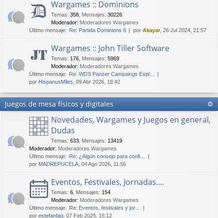
Wargames :: Dominions
Temas
:
358
,
Mensajes
:
30226
Moderador:
Moderadores Wargames
Último mensaje:
Re: Partida Dominions 6
por
Akayar
, 26 Jul 2024, 21:57
Wargames :: John Tiller Software
Temas
:
176
,
Mensajes
:
5969
Moderador:
Moderadores Wargames
Último mensaje:
Re: WDS Panzer Campaings Expl…
por
HispanusMiles
, 09 Abr 2026, 18:42
Juegos de mesa físicos y digitales
Novedades, Wargames y Juegos en general,
Dudas
Temas
:
633
,
Mensajes
:
13419
Moderador:
Moderadores Wargames
Último mensaje:
Re: ¿Algún consejo para confi…
por
MADREPUCELA
, 04 Ago 2026, 11:56
Eventos, Festivales, Jornadas....
Temas
:
6
,
Mensajes
:
154
Moderador:
Moderadores Wargames
Último mensaje:
Re: Eventos, festivales y jor…
por
estefanfaq
, 07 Feb 2025, 15:12