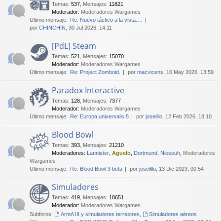
Temas
:
537
,
Mensajes
:
11821
Moderador:
Moderadores Wargames
Último mensaje:
Re: Nuevo táctico a la vista:…
por
CHINCHIN
, 30 Jul 2026, 14:11
[PdL] Steam
Temas
:
521
,
Mensajes
:
15070
Moderador:
Moderadores Wargames
Último mensaje:
Re: Project Zomboid.
por
macvicens
, 16 May 2026, 13:59
Paradox Interactive
Temas
:
128
,
Mensajes
:
7377
Moderador:
Moderadores Wargames
Último mensaje:
Re: Europa universalis 5
por
joselillo
, 12 Feb 2026, 18:10
Blood Bowl
Temas
:
393
,
Mensajes
:
21210
Moderadores:
Lannister
,
Aguelo
,
Dortmund
,
Niessuh
,
Moderadores
Wargames
Último mensaje:
Re: Blood Bowl 3 beta
por
joselillo
, 13 Dic 2023, 00:54
Simuladores
Temas
:
419
,
Mensajes
:
18651
Moderador:
Moderadores Wargames
Subforos:
ArmA III y simuladores terrestres
,
Simuladores aéreos