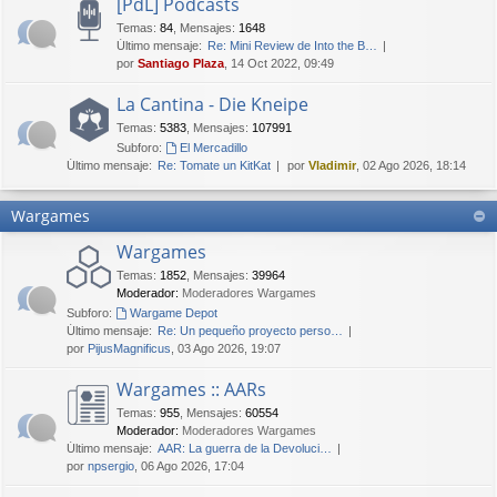
[PdL] Podcasts
Temas
:
84
,
Mensajes
:
1648
Último mensaje:
Re: Mini Review de Into the B…
por
Santiago Plaza
, 14 Oct 2022, 09:49
La Cantina - Die Kneipe
Temas
:
5383
,
Mensajes
:
107991
Subforo:
El Mercadillo
Último mensaje:
Re: Tomate un KitKat
por
Vladimir
, 02 Ago 2026, 18:14
Wargames
Wargames
Temas
:
1852
,
Mensajes
:
39964
Moderador:
Moderadores Wargames
Subforo:
Wargame Depot
Último mensaje:
Re: Un pequeño proyecto perso…
por
PijusMagnificus
, 03 Ago 2026, 19:07
Wargames :: AARs
Temas
:
955
,
Mensajes
:
60554
Moderador:
Moderadores Wargames
Último mensaje:
AAR: La guerra de la Devoluci…
por
npsergio
, 06 Ago 2026, 17:04