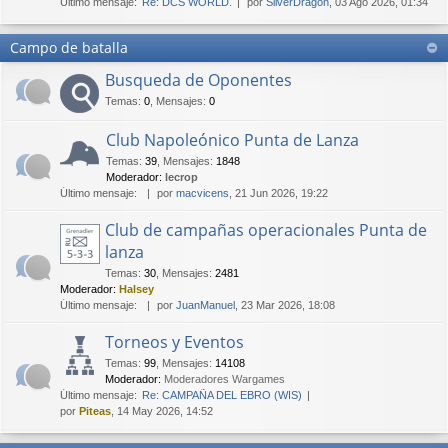
Último mensaje:
Re: DCS WORLD.
por
SilverDragon
, 03 Ago 2026, 01:34
Campo de batalla
Busqueda de Oponentes
Temas
:
0
,
Mensajes
:
0
Club Napoleónico Punta de Lanza
Temas
:
39
,
Mensajes
:
1848
Moderador:
lecrop
Último mensaje:
por
macvicens
, 21 Jun 2026, 19:22
Club de campañas operacionales Punta de
lanza
Temas
:
30
,
Mensajes
:
2481
Moderador:
Halsey
Último mensaje:
por
JuanManuel
, 23 Mar 2026, 18:08
Torneos y Eventos
Temas
:
99
,
Mensajes
:
14108
Moderador:
Moderadores Wargames
Último mensaje:
Re: CAMPAÑA DEL EBRO (WIS)
por
Piteas
, 14 May 2026, 14:52