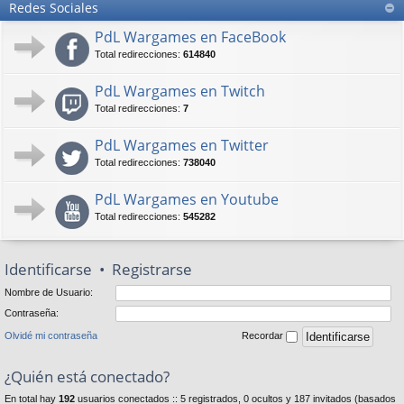
Redes Sociales
PdL Wargames en FaceBook
Total redirecciones:
614840
PdL Wargames en Twitch
Total redirecciones:
7
PdL Wargames en Twitter
Total redirecciones:
738040
PdL Wargames en Youtube
Total redirecciones:
545282
Identificarse
•
Registrarse
Nombre de Usuario:
Contraseña:
Olvidé mi contraseña
Recordar
¿Quién está conectado?
En total hay
192
usuarios conectados :: 5 registrados, 0 ocultos y 187 invitados (basados