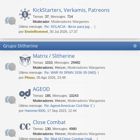
KickStarters, Verkamis, Patreons
Temas
:
37
,
Mensajes
:
714
Moderador:
Moderadores Wargames
Último mensaje:
Re: SOLACIA - libros para jug…
por
ErwinRommel
, 30 Jul 2026, 17:37
Grupo Slitherine
Matrix / Slitherine
Temas
:
1010
,
Mensajes
:
29482
Moderadores:
Hetzer
,
Moderadores Wargames
Último mensaje:
Re: WAR IN SPAIN 1936-39 (WiS)
por
Piteas
, 05 Ago 2026, 23:48
AGEOD
Temas
:
185
,
Mensajes
:
10243
Moderadores:
Hetzer
,
Moderadores Wargames
Último mensaje:
Re: Ageod American Civil War 2
por
Hammer3000
, 17 Sep 2023, 12:44
Close Combat
Temas
:
130
,
Mensajes
:
4980
Moderadores:
Hetzer
,
Moderadores Wargames
Último mensaje:
Re: Mod IA Close Combat (mult…