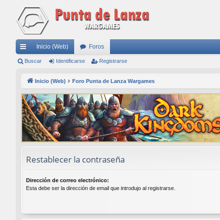
Inicio (Web)
Foros
nl
Buscar
Identificarse
Registrarse
ac
Inicio (Web)
Foro Punta de Lanza Wargames
es
rá
pi
do
s
Restablecer la contraseña
Dirección de correo electrónico:
Esta debe ser la dirección de email que introdujo al registrarse.