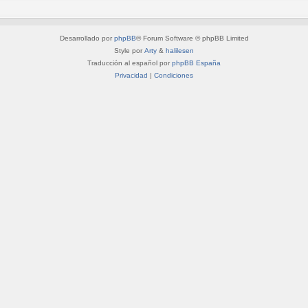
Desarrollado por
phpBB
® Forum Software © phpBB Limited
Style por
Arty
&
halilesen
Traducción al español por
phpBB España
Privacidad
|
Condiciones