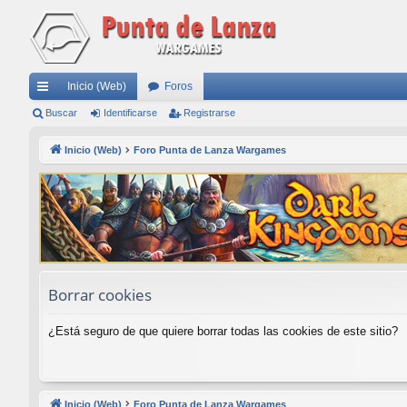
Inicio (Web)
Foros
nl
Buscar
Identificarse
Registrarse
ac
Inicio (Web)
Foro Punta de Lanza Wargames
es
rá
pi
do
s
Borrar cookies
¿Está seguro de que quiere borrar todas las cookies de este sitio?
Inicio (Web)
Foro Punta de Lanza Wargames