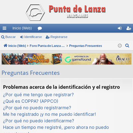
Inicio (Web)
nl
Buscar
Identificarse
or
Registrarse
de
eg
B
ac
Inicio (Web)
os
Foro Punta de Lanza Wargames
Preguntas Frecuentes
nti
ist
u
es
fic
ra
s
rá
ar
rs
c
Preguntas Frecuentes
a
pi
se
e
r
do
Problemas acerca de la identificación y el registro
s
¿Por qué me tengo que registrar?
¿Qué es COPPA? (APPCO)
¿Por qué no puedo registrarme?
Me he registrado ¡y no me puedo identificar!
¿Por qué no puedo identificarme?
Hace un tiempo me registré, ¡pero ahora no puedo