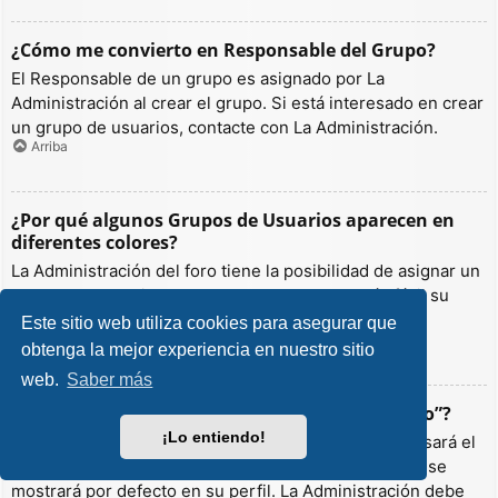
¿Cómo me convierto en Responsable del Grupo?
El Responsable de un grupo es asignado por La
Administración al crear el grupo. Si está interesado en crear
un grupo de usuarios, contacte con La Administración.
Arriba
¿Por qué algunos Grupos de Usuarios aparecen en
diferentes colores?
La Administración del foro tiene la posibilidad de asignar un
color a los usuarios de un grupo para hacer más fácil su
identificación.
Este sitio web utiliza cookies para asegurar que
Arriba
obtenga la mejor experiencia en nuestro sitio
web.
Saber más
¿Qué es un “Grupo de Usuarios predeterminado”?
¡Lo entiendo!
Si es miembro de más de un grupo por defecto, se usará el
“predeterminado” para determinar qué color y rango se
mostrará por defecto en su perfil. La Administración debe