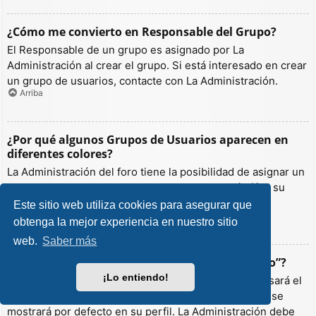
¿Cómo me convierto en Responsable del Grupo?
El Responsable de un grupo es asignado por La
Administración al crear el grupo. Si está interesado en crear
un grupo de usuarios, contacte con La Administración.
Arriba
¿Por qué algunos Grupos de Usuarios aparecen en
diferentes colores?
La Administración del foro tiene la posibilidad de asignar un
color a los usuarios de un grupo para hacer más fácil su
identificación.
Este sitio web utiliza cookies para asegurar que
Arriba
obtenga la mejor experiencia en nuestro sitio
web.
Saber más
¿Qué es un “Grupo de Usuarios predeterminado”?
¡Lo entiendo!
Si es miembro de más de un grupo por defecto, se usará el
“predeterminado” para determinar qué color y rango se
mostrará por defecto en su perfil. La Administración debe