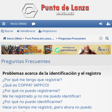
Inicio (Web)
nl
Buscar
Identificarse
or
Registrarse
de
eg
B
ac
Inicio (Web)
os
Foro Punta de Lanza Wargames
Preguntas Frecuentes
nti
ist
u
es
fic
ra
s
rá
ar
rs
c
Preguntas Frecuentes
a
pi
se
e
r
do
Problemas acerca de la identificación y el registro
s
¿Por qué me tengo que registrar?
¿Qué es COPPA? (APPCO)
¿Por qué no puedo registrarme?
Me he registrado ¡y no me puedo identificar!
¿Por qué no puedo identificarme?
Hace un tiempo me registré, ¡pero ahora no puedo